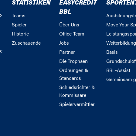
STATISTIKEN
EASYCREDIT
SPORTEN
BBL
&
Teams
Ausbildungsf
Spieler
Über Uns
Move Your Sp
Historie
Office-Team
Leistungsspo
Zuschauende
Jobs
Weiterbildun
e
Partner
Basis
Die Trophäen
Grundschulof
Ordnungen &
BBL-Assist
Standards
Gemeinsam g
Schiedsrichter &
Kommissare
Spielervermittler