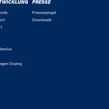
TWICKLUNG
PRESSE
onds
Pressespiegel
ort
Downloads
rt
g
fensive
egen Doping