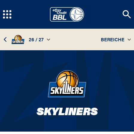
26 / 27
BEREICHE
TEAM
26 / 27
STATISTIKEN
25 / 26
SPIELPLAN
24 / 25
INFOS
22 / 23
SKYLINERS
21 / 22
20 / 21