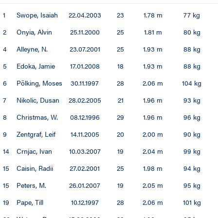
1
Swope, Isaiah
22.04.2003
23
1.78 m
77 kg
00 / 01
2
Onyia, Alvin
25.11.2000
25
1.81 m
80 kg
99 / 00
4
Alleyne, N.
23.07.2001
25
1.93 m
88 kg
5
Edoka, Jamie
17.01.2008
18
1.93 m
88 kg
6
Pölking, Moses
30.11.1997
28
2.06 m
104 kg
7
Nikolic, Dusan
28.02.2005
21
1.96 m
93 kg
8
Christmas, W.
08.12.1996
29
1.96 m
96 kg
9
Zentgraf, Leif
14.11.2005
20
2.00 m
90 kg
14
Crnjac, Ivan
10.03.2007
19
2.04 m
99 kg
15
Caisin, Radii
27.02.2001
25
1.98 m
94 kg
15
Peters, M.
26.01.2007
19
2.05 m
95 kg
19
Pape, Till
10.12.1997
28
2.06 m
101 kg