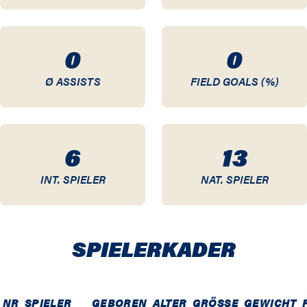
09 / 10
0
0
08 / 09
Ø ASSISTS
FIELD GOALS (%)
07 / 08
06 / 07
6
13
05 / 06
INT. SPIELER
NAT. SPIELER
04 / 05
03 / 04
SPIELER­KADER
02 / 03
01 / 02
NR
SPIELER
GEBOREN
ALTER
GRÖSSE
GEWICHT