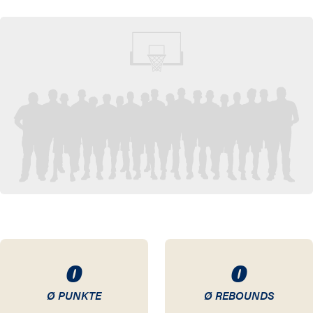
19 / 20
18 / 19
17 / 18
16 / 17
15 / 16
14 / 15
13 / 14
12 / 13
0
0
11 / 12
Ø PUNKTE
Ø REBOUNDS
10 / 11