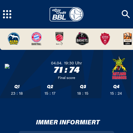
04.04.
19:30
Uhr
71
:
74
Final score
Q1
Q2
Q3
Q4
23 : 18
15 : 17
18 : 15
15 : 24
IMMER INFORMIERT