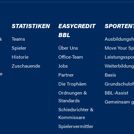
STATISTIKEN
EASYCREDIT
SPORTEN
BBL
&
Teams
Ausbildungsf
Spieler
Über Uns
Move Your Sp
Historie
Office-Team
Leistungsspo
Zuschauende
Jobs
Weiterbildun
e
Partner
Basis
Die Trophäen
Grundschulof
Ordnungen &
BBL-Assist
Standards
Gemeinsam g
Schiedsrichter &
Kommissare
Spielervermittler