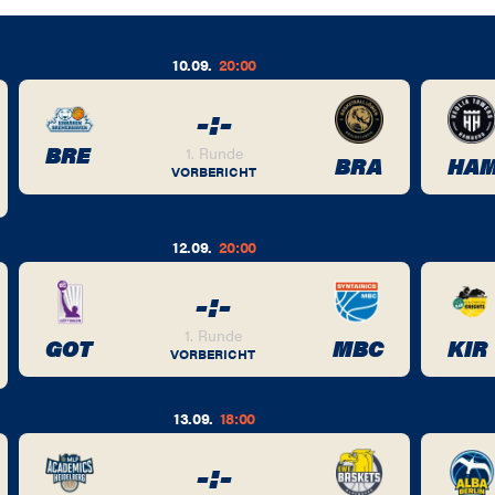
10.09.
20:00
-
:
-
BRE
1. Runde
BRA
HA
VORBERICHT
12.09.
20:00
-
:
-
1. Runde
GOT
MBC
KIR
VORBERICHT
13.09.
18:00
-
:
-