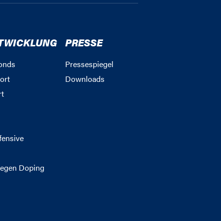
TWICKLUNG
PRESSE
onds
Pressespiegel
ort
Downloads
rt
g
fensive
egen Doping