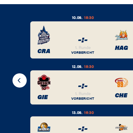
10.09.
18:30
-
:
-
BER
HAG
1. Runde
CRA
VORBERICHT
12.09.
18:30
-
:
-
BER
1. Runde
CHE
GIE
VORBERICHT
13.09.
16:30
-
:
-
BER