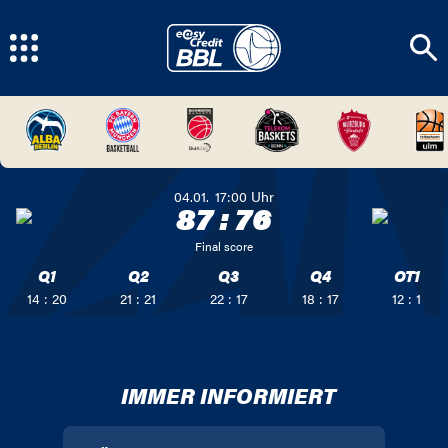
04.01.
17:00
Uhr
87
:
76
Final score
Q1
Q2
Q3
Q4
OT1
14 : 20
21 : 21
22 : 17
18 : 17
12 : 1
IMMER INFORMIERT