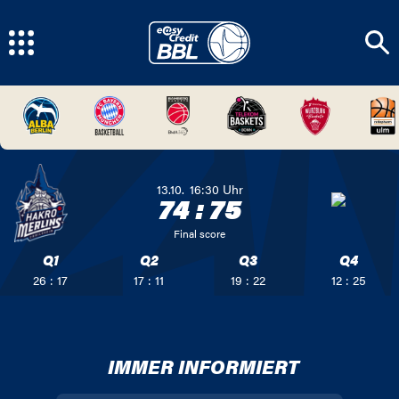
13.10.
16:30
Uhr
74
:
75
Final score
Q1
Q2
Q3
Q4
26 : 17
17 : 11
19 : 22
12 : 25
IMMER INFORMIERT