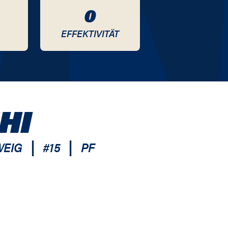
0
EFFEKTIVITÄT
HI
|
|
WEIG
#
15
PF