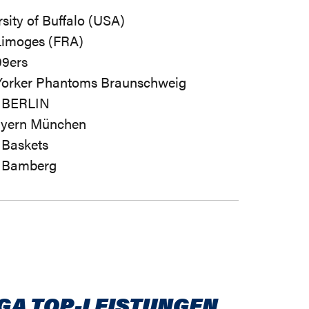
sity of Buffalo (USA)
imoges (FRA)
99ers
orker Phantoms Braunschweig
 BERLIN
yern München
 Baskets
 Bamberg
IGA TOP-LEISTUNGEN