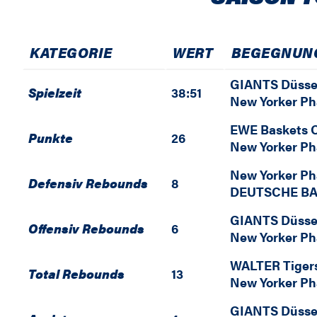
KATEGORIE
WERT
BEGEGNUN
GIANTS Düsse
Spielzeit
38:51
New Yorker P
EWE Baskets 
Punkte
26
New Yorker P
New Yorker P
Defensiv Rebounds
8
DEUTSCHE BA
GIANTS Düsse
Offensiv Rebounds
6
New Yorker P
WALTER Tiger
Total Rebounds
13
New Yorker P
GIANTS Düsse