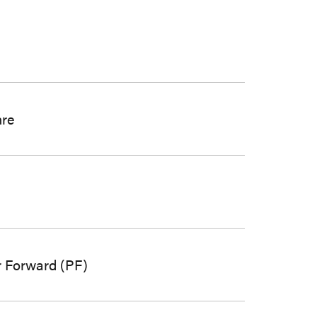
hre
g
 Forward (PF)