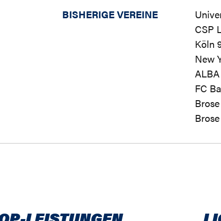
BISHERIGE VEREINE
Univer
CSP L
Köln 
New Y
ALBA
FC Ba
Brose
Brose
TOP-LEISTUNGEN
L