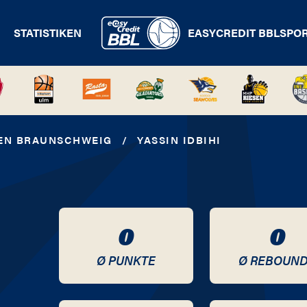
STATISTIKEN
EASYCREDIT BBL
SPO
EN BRAUNSCHWEIG
/
YASSIN IDBIHI
0
0
Ø PUNKTE
Ø REBOUN