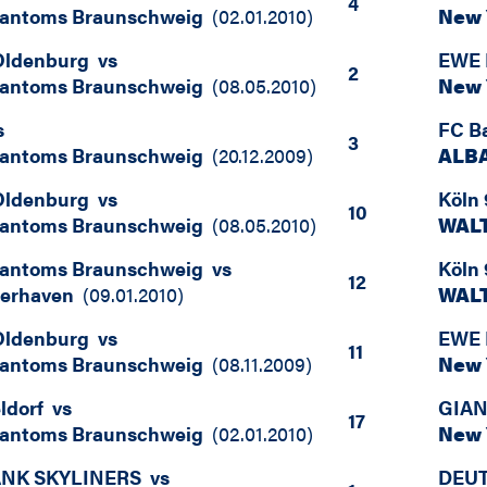
4
hantoms Braunschweig
(
02.01.2010
)
New 
Oldenburg
vs
EWE 
2
hantoms Braunschweig
(
08.05.2010
)
New 
s
FC B
3
hantoms Braunschweig
(
20.12.2009
)
ALBA
Oldenburg
vs
Köln 
10
hantoms Braunschweig
(
08.05.2010
)
WALT
hantoms Braunschweig
vs
Köln 
12
merhaven
(
09.01.2010
)
WALT
Oldenburg
vs
EWE 
11
hantoms Braunschweig
(
08.11.2009
)
New 
ldorf
vs
GIAN
17
hantoms Braunschweig
(
02.01.2010
)
New 
NK SKYLINERS
vs
DEUT