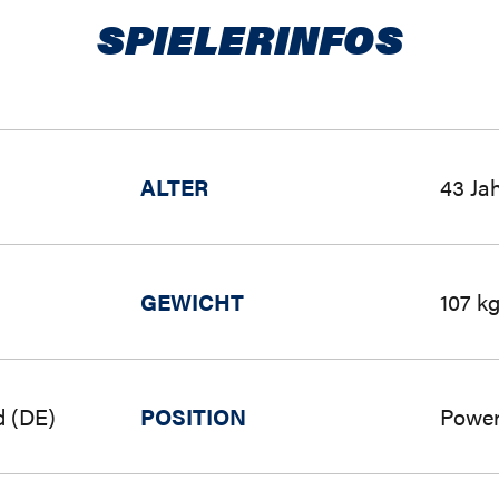
SPIELERINFOS
ALTER
43 Ja
GEWICHT
107 k
d (DE)
POSITION
Power