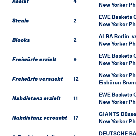
Assist
4
New Yorker P
EWE Baskets 
Steals
2
New Yorker P
ALBA Berlin
v
Blocks
2
New Yorker P
EWE Baskets 
Freiwürfe erzielt
9
New Yorker P
New Yorker P
Freiwürfe versucht
12
Eisbären Bre
EWE Baskets 
Nahdistanz erzielt
11
New Yorker P
GIANTS Düsse
Nahdistanz versucht
17
New Yorker P
DEUTSCHE BA