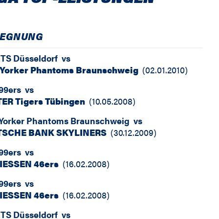
GEGNUNG
TS Düsseldorf
vs
Yorker Phantoms Braunschweig
(
02.01.2010
)
99ers
vs
ER Tigers Tübingen
(
10.05.2008
)
Yorker Phantoms Braunschweig
vs
TSCHE BANK SKYLINERS
(
30.12.2009
)
99ers
vs
GIESSEN 46ers
(
16.02.2008
)
99ers
vs
GIESSEN 46ers
(
16.02.2008
)
TS Düsseldorf
vs