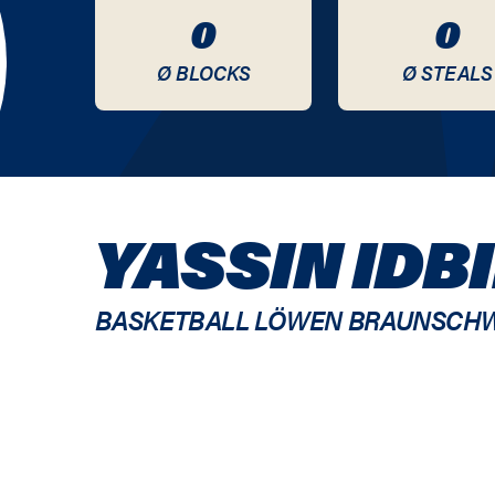
0
0
Ø BLOCKS
Ø STEALS
YASSIN IDBI
BASKETBALL LÖWEN BRAUNSCH