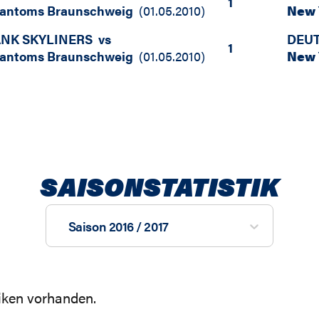
1
hantoms Braunschweig
(
01.05.2010
)
New 
NK SKYLINERS
vs
DEUT
1
hantoms Braunschweig
(
01.05.2010
)
New 
SAISONSTATISTIK
Saison 2016 / 2017
tiken vorhanden.