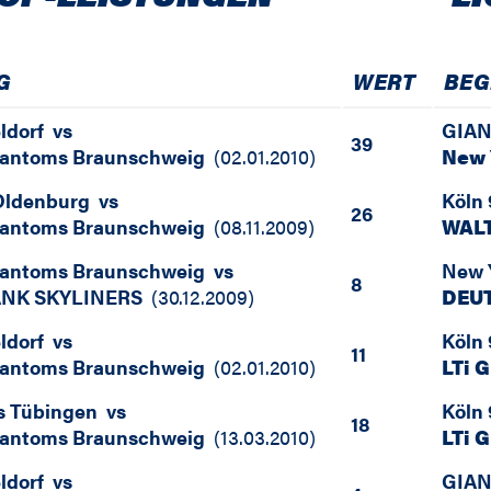
G
WERT
BE
ldorf
vs
GIAN
39
hantoms Braunschweig
(
02.01.2010
)
New 
Oldenburg
vs
Köln 
26
hantoms Braunschweig
(
08.11.2009
)
WALT
hantoms Braunschweig
vs
New 
8
NK SKYLINERS
(
30.12.2009
)
DEU
ldorf
vs
Köln 
11
hantoms Braunschweig
(
02.01.2010
)
LTi 
s Tübingen
vs
Köln 
18
hantoms Braunschweig
(
13.03.2010
)
LTi 
ldorf
vs
GIAN