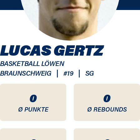
LUCAS GERTZ
BASKETBALL LÖWEN
|
|
BRAUNSCHWEIG
#
19
SG
0
0
Ø PUNKTE
Ø REBOUNDS