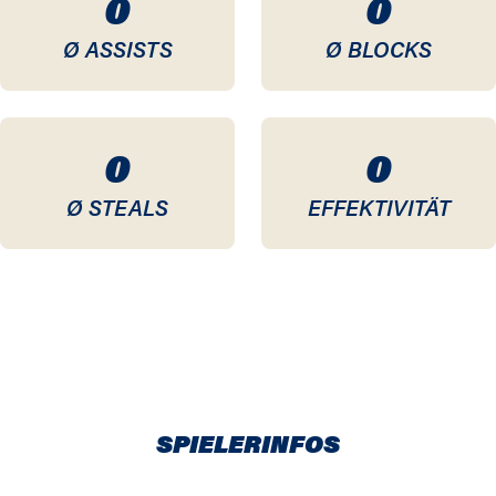
0
0
Ø ASSISTS
Ø BLOCKS
0
0
Ø STEALS
EFFEKTIVITÄT
SPIELERINFOS