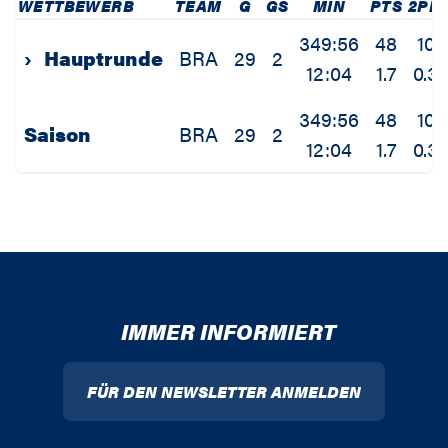
WETTBEWERB
TEAM
G
GS
MIN
PTS
2PM
349:56
48
10
›
Hauptrunde
BRA
29
2
12:04
1.7
0.3
349:56
48
10
Saison
BRA
29
2
12:04
1.7
0.3
IMMER INFORMIERT
FÜR DEN NEWSLETTER ANMELDEN