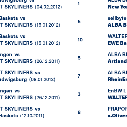
1
T SKYLINERS
(
04.02.2012
)
New Yo
 Baskets
vs
sellbyt
5
T SKYLINERS
(
15.01.2012
)
ALBA B
 Baskets
vs
WALTER 
10
T SKYLINERS
(
15.01.2012
)
EWE Ba
ingen
vs
ALBA B
5
T SKYLINERS
(
26.12.2011
)
Artlan
T SKYLINERS
vs
ALBA B
7
udwigsburg
(
08.01.2012
)
RheinE
ingen
vs
EnBW L
3
T SKYLINERS
(
26.12.2011
)
WALTER
T SKYLINERS
vs
FRAPOR
8
 Baskets
(
12.10.2011
)
s.Olive