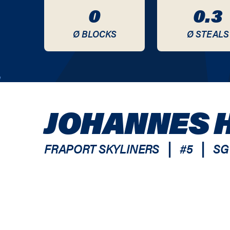
0
0.3
Ø BLOCKS
Ø STEALS
JOHANNES 
|
|
FRAPORT SKYLINERS
#
5
SG