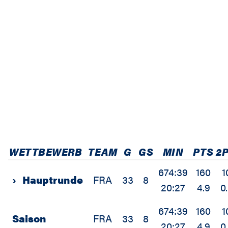
WETTBEWERB
TEAM
G
GS
MIN
PTS
2
674:39
160
1
›
Hauptrunde
FRA
33
8
20:27
4.9
0
674:39
160
1
Saison
FRA
33
8
20:27
4.9
0