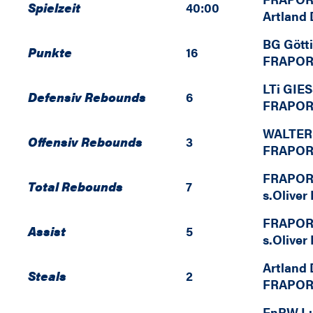
Spielzeit
40:00
Artland
BG Gött
Punkte
16
FRAPOR
LTi GIE
Defensiv Rebounds
6
FRAPOR
WALTER 
Offensiv Rebounds
3
FRAPOR
FRAPOR
Total Rebounds
7
s.Oliver
FRAPOR
Assist
5
s.Oliver
Artland
Steals
2
FRAPOR
EnBW L