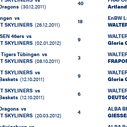
40
 Dragons
(
30.12.2011
)
Artlan
ingen
vs
EnBW L
18
T SKYLINERS
(
26.12.2011
)
WALTER
SSEN 46ers
vs
WALTER 
9
T SKYLINERS
(
02.01.2012
)
Gloria
Tigers Tübingen
vs
WALTER 
3
T SKYLINERS
(
08.10.2011
)
FRAPOR
T SKYLINERS
vs
WALTER 
9
 Baskets
(
12.10.2011
)
Gloria
T SKYLINERS
vs
WALTER 
6
 Baskets
(
12.10.2011
)
DEUTS
 Dragons
vs
ALBA B
4
T SKYLINERS
(
20.03.2012
)
GIESSE
udwigsburg
vs
ALBA Be