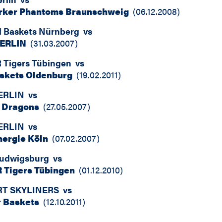
rker Phantoms Braunschweig
(
06.12.2008
)
el Baskets Nürnberg
vs
ERLIN
(
31.03.2007
)
Tigers Tübingen
vs
skets Oldenburg
(
19.02.2011
)
ERLIN
vs
d Dragons
(
27.05.2007
)
ERLIN
vs
nergie Köln
(
07.02.2007
)
udwigsburg
vs
 Tigers Tübingen
(
01.12.2010
)
T SKYLINERS
vs
r Baskets
(
12.10.2011
)