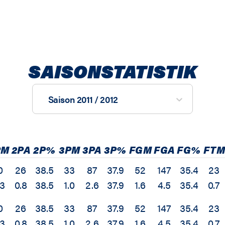
SAISONSTATISTIK
Saison 2011 / 2012
PM
2PA
2P%
3PM
3PA
3P%
FGM
FGA
FG%
FTM
0
26
38.5
33
87
37.9
52
147
35.4
23
.3
0.8
38.5
1.0
2.6
37.9
1.6
4.5
35.4
0.7
0
26
38.5
33
87
37.9
52
147
35.4
23
.3
0.8
38.5
1.0
2.6
37.9
1.6
4.5
35.4
0.7