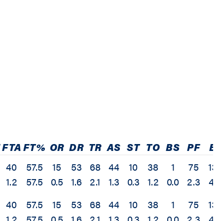
FTA
FT%
OR
DR
TR
AS
ST
TO
BS
PF
E
40
57.5
15
53
68
44
10
38
1
75
13
1.2
57.5
0.5
1.6
2.1
1.3
0.3
1.2
0.0
2.3
4.
40
57.5
15
53
68
44
10
38
1
75
13
1.2
57.5
0.5
1.6
2.1
1.3
0.3
1.2
0.0
2.3
4.