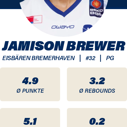
JAMISON BREWER
|
|
EISBÄREN BREMERHAVEN
#
32
PG
4.9
3.2
Ø PUNKTE
Ø REBOUNDS
5.1
0.2