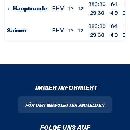
383:30
64
8
›
Hauptrunde
BHV
13
12
29:30
4.9
0.6
383:30
64
8
Saison
BHV
13
12
29:30
4.9
0.6
IMMER INFORMIERT
FÜR DEN NEWSLETTER ANMELDEN
FOLGE UNS AUF