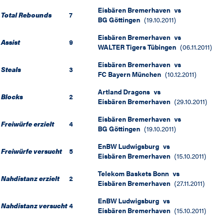
Eisbären Bremerhaven
vs
Total Rebounds
7
BG Göttingen
(
19.10.2011
)
Eisbären Bremerhaven
vs
Assist
9
WALTER Tigers Tübingen
(
06.11.2011
)
Eisbären Bremerhaven
vs
Steals
3
FC Bayern München
(
10.12.2011
)
Artland Dragons
vs
Blocks
2
Eisbären Bremerhaven
(
29.10.2011
)
Eisbären Bremerhaven
vs
Freiwürfe erzielt
4
BG Göttingen
(
19.10.2011
)
EnBW Ludwigsburg
vs
Freiwürfe versucht
5
Eisbären Bremerhaven
(
15.10.2011
)
Telekom Baskets Bonn
vs
Nahdistanz erzielt
2
Eisbären Bremerhaven
(
27.11.2011
)
EnBW Ludwigsburg
vs
Nahdistanz versucht
4
Eisbären Bremerhaven
(
15.10.2011
)