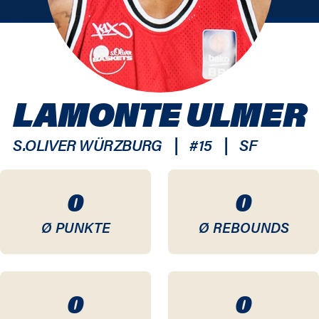
LAMONTE ULMER
|
|
S.OLIVER WÜRZBURG
#
15
SF
0
0
Ø PUNKTE
Ø REBOUNDS
0
0