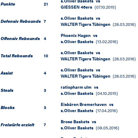
s.Oliver Baskets
vs
Punkte
21
GIESSEN 46ers
(
07.10.2015
)
s.Oliver Baskets
vs
Defensiv Rebounds
7
WALTER Tigers Tübingen
(
28.03.2016
)
Phoenix Hagen
vs
Offensiv Rebounds
4
s.Oliver Baskets
(
13.02.2016
)
s.Oliver Baskets
vs
Total Rebounds
10
WALTER Tigers Tübingen
(
28.03.2016
)
s.Oliver Baskets
vs
Assist
4
WALTER Tigers Tübingen
(
28.03.2016
)
ratiopharm ulm
vs
Steals
3
s.Oliver Baskets
(
04.10.2015
)
Eisbären Bremerhaven
vs
Blocks
3
s.Oliver Baskets
(
17.04.2016
)
Brose Baskets
vs
Freiwürfe erzielt
7
s.Oliver Baskets
(
08.05.2016
)