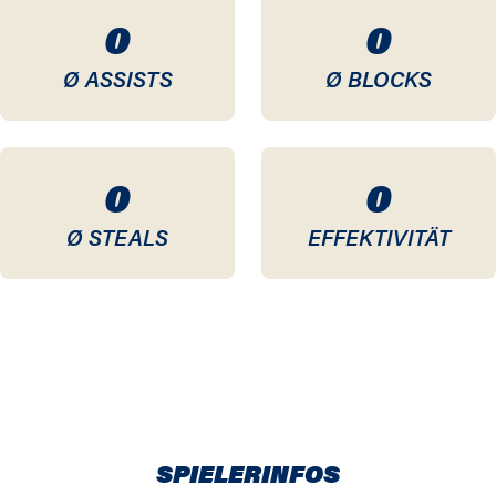
0
0
Ø ASSISTS
Ø BLOCKS
0
0
Ø STEALS
EFFEKTIVITÄT
SPIELERINFOS