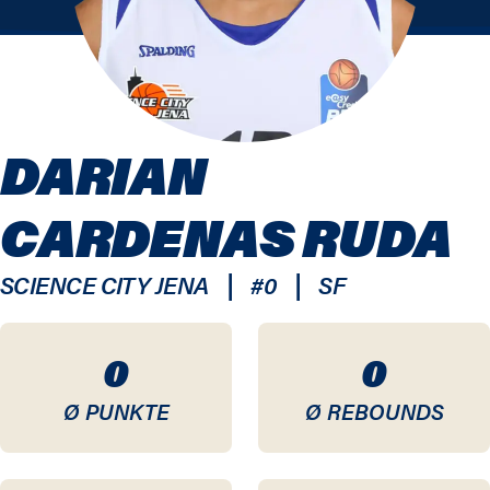
DARIAN
CARDENAS RUDA
|
|
SCIENCE CITY JENA
#
0
SF
0
0
Ø PUNKTE
Ø REBOUNDS