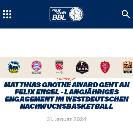
HOME
/
NEWSCENTER
/
MATTHIAS GROTHE
AWARD GEHT AN FELIX ENGEL - LANGJÄHRIGES
ENGAGEMENT IM WESTDEUTSCHEN
NEWS
NACHWUCHSBASKETBALL
MATTHIAS GROTHE AWARD GEHT AN
FELIX ENGEL - LANGJÄHRIGES
ENGAGEMENT IM WESTDEUTSCHEN
NACHWUCHSBASKETBALL
31. Januar 2024