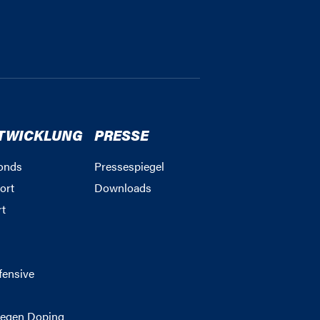
TWICKLUNG
PRESSE
onds
Pressespiegel
ort
Downloads
rt
g
fensive
egen Doping