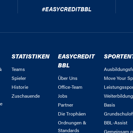
#EASYCREDITBBL
STATISTIKEN
EASYCREDIT
SPORTEN
BBL
&
Teams
Ausbildungsf
Spieler
Über Uns
Move Your Sp
Historie
Office-Team
Leistungsspo
Zuschauende
Jobs
Weiterbildun
e
Partner
Basis
Die Trophäen
Grundschulof
Ordnungen &
BBL-Assist
Standards
Gemeinsam g