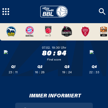
07.02.
19:30
Uhr
80
:
94
Final score
Q1
Q2
Q3
Q4
23 : 11
16 : 26
19 : 24
22 : 33
IMMER INFORMIERT