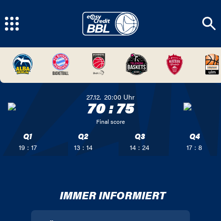
27.12.
20:00
Uhr
70
:
75
Final score
Q1
Q2
Q3
Q4
19 : 17
13 : 14
14 : 24
17 : 8
IMMER INFORMIERT