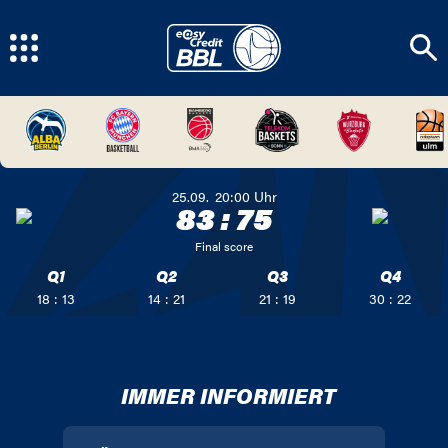
25.09.
20:00
Uhr
83
:
75
Final score
Q1
Q2
Q3
Q4
18 : 13
14 : 21
21 : 19
30 : 22
IMMER INFORMIERT