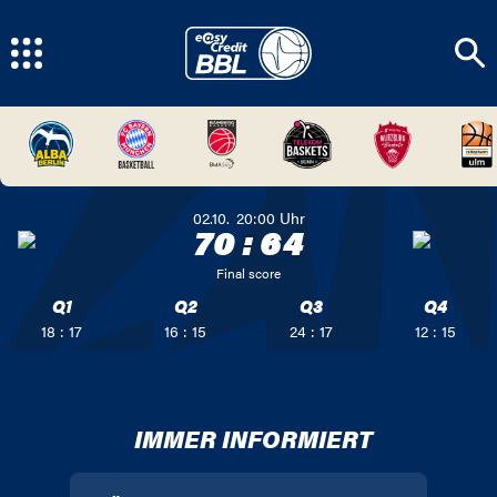
02.10.
20:00
Uhr
70
:
64
Final score
Q1
Q2
Q3
Q4
18 : 17
16 : 15
24 : 17
12 : 15
IMMER INFORMIERT