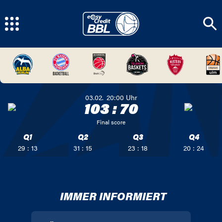
03.02.
20:00
Uhr
103
:
70
Final score
Q1
Q2
Q3
Q4
29 : 13
31 : 15
23 : 18
20 : 24
IMMER INFORMIERT