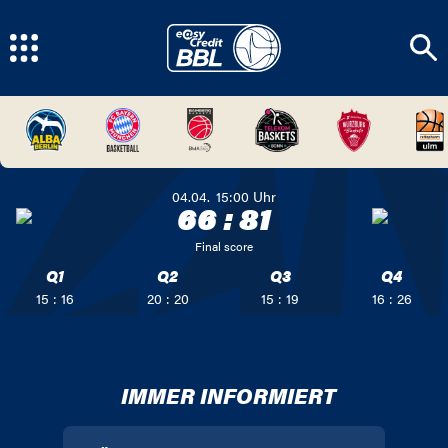
04.04.
15:00
Uhr
66
:
81
Final score
Q1
Q2
Q3
Q4
15 : 16
20 : 20
15 : 19
16 : 26
IMMER INFORMIERT