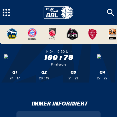
14.04.
19:30
Uhr
100
:
79
Final score
Q1
Q2
Q3
Q4
24 : 17
28 : 19
21 : 21
27 : 22
IMMER INFORMIERT