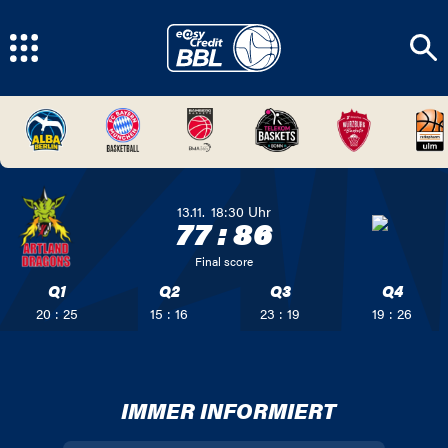
13.11.
18:30
Uhr
77
:
86
Final score
Q1
Q2
Q3
Q4
20 : 25
15 : 16
23 : 19
19 : 26
IMMER INFORMIERT