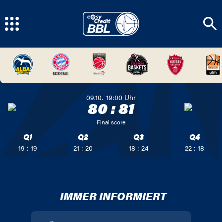
09.10.
19:00
Uhr
80
:
81
Final score
Q1
Q2
Q3
Q4
19 : 19
21 : 20
18 : 24
22 : 18
IMMER INFORMIERT