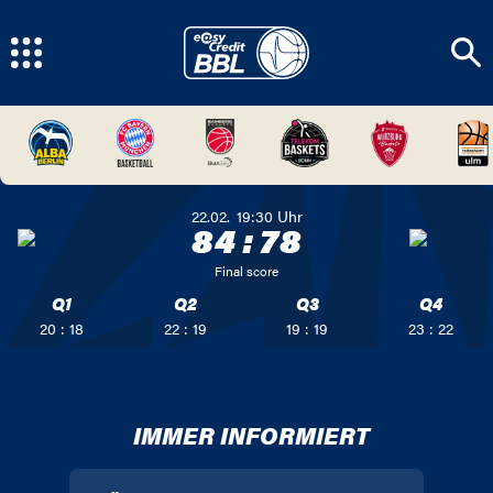
22.02.
19:30
Uhr
84
:
78
Final score
Q1
Q2
Q3
Q4
20 : 18
22 : 19
19 : 19
23 : 22
IMMER INFORMIERT