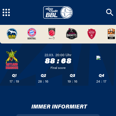
22.03.
20:00
Uhr
88
:
68
Final score
Q1
Q2
Q3
Q4
17 : 19
28 : 16
19 : 16
24 : 17
IMMER INFORMIERT