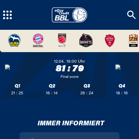
12.04.
19:00
Uhr
81
:
79
Final score
Q1
Q2
Q3
Q4
21 : 25
16 : 14
26 : 24
18 : 16
IMMER INFORMIERT