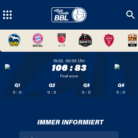
19.02.
00:00
Uhr
106
:
83
Final score
Q1
Q2
Q3
Q4
0 : 0
0 : 0
0 : 0
0 : 0
IMMER INFORMIERT