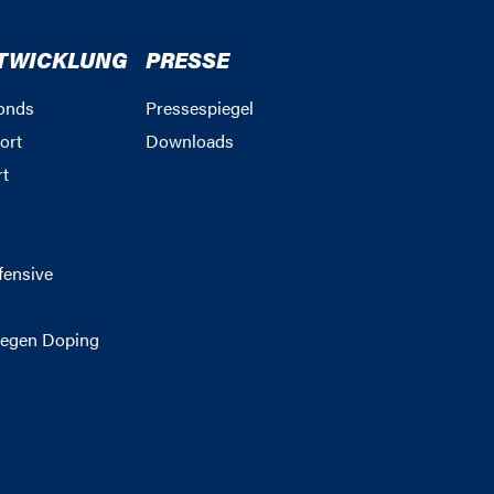
TWICKLUNG
PRESSE
onds
Pressespiegel
ort
Downloads
rt
g
fensive
egen Doping