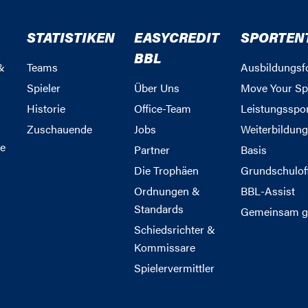
STATISTIKEN
EASYCREDIT
SPORTEN
BBL
&
Teams
Ausbildungsf
Spieler
Über Uns
Move Your Sp
Historie
Office-Team
Leistungsspo
Zuschauende
Jobs
Weiterbildun
e
Partner
Basis
Die Trophäen
Grundschulof
Ordnungen &
BBL-Assist
Standards
Gemeinsam g
Schiedsrichter &
Kommissare
Spielervermittler