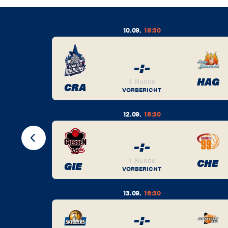
10.09.
18:30
-
:
-
BER
HAG
1. Runde
CRA
VORBERICHT
12.09.
18:30
-
:
-
BER
1. Runde
CHE
GIE
VORBERICHT
13.09.
16:30
-
:
-
BER