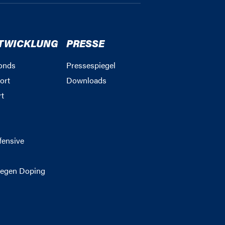
TWICKLUNG
PRESSE
onds
Pressespiegel
ort
Downloads
rt
g
fensive
egen Doping