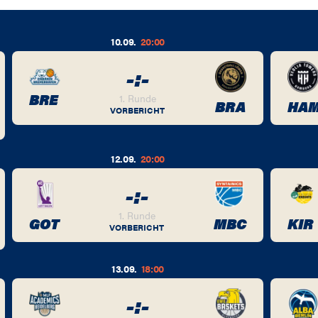
10.09.
20:00
-
:
-
BRE
1. Runde
BRA
HA
VORBERICHT
12.09.
20:00
-
:
-
1. Runde
GOT
MBC
KIR
VORBERICHT
13.09.
18:00
-
:
-