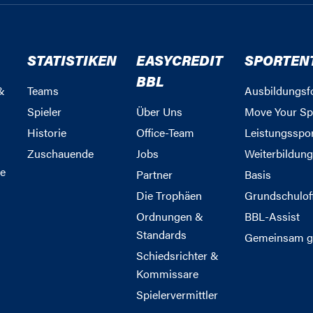
STATISTIKEN
EASYCREDIT
SPORTEN
BBL
&
Teams
Ausbildungsf
Spieler
Über Uns
Move Your Sp
Historie
Office-Team
Leistungsspo
Zuschauende
Jobs
Weiterbildun
e
Partner
Basis
Die Trophäen
Grundschulof
Ordnungen &
BBL-Assist
Standards
Gemeinsam g
Schiedsrichter &
Kommissare
Spielervermittler