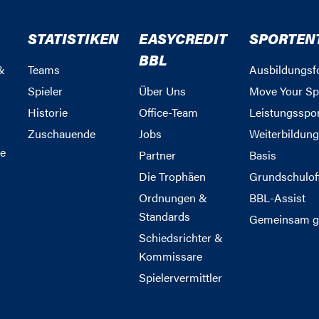
STATISTIKEN
EASYCREDIT
SPORTEN
BBL
&
Teams
Ausbildungsf
Spieler
Über Uns
Move Your Sp
Historie
Office-Team
Leistungsspo
Zuschauende
Jobs
Weiterbildun
e
Partner
Basis
Die Trophäen
Grundschulof
Ordnungen &
BBL-Assist
Standards
Gemeinsam g
Schiedsrichter &
Kommissare
Spielervermittler