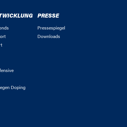
TWICKLUNG
PRESSE
onds
Pressespiegel
ort
Downloads
rt
g
fensive
egen Doping