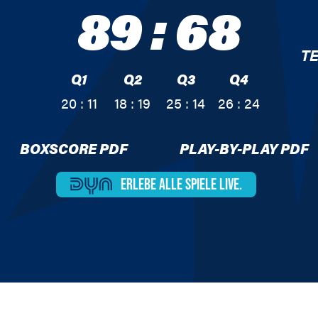
89
:
68
T
Q1
Q2
Q3
Q4
20 : 11
18 : 19
25 : 14
26 : 24
BOXSCORE PDF
PLAY-BY-PLAY PDF
ERLEBE ALLE
SPIELE LIVE.