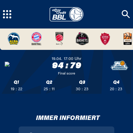
19.04.
17:00
Uhr
94
:
79
Final score
Q1
Q2
Q3
Q4
19 : 22
25 : 11
30 : 23
20 : 23
IMMER INFORMIERT