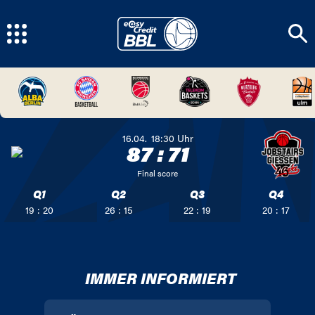
16.04.
18:30
Uhr
87
:
71
Final score
Q1
Q2
Q3
Q4
19 : 20
26 : 15
22 : 19
20 : 17
IMMER INFORMIERT