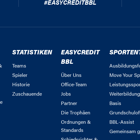
#EASYCREDITBBL
STATISTIKEN
EASYCREDIT
SPORTEN
BBL
&
Teams
Ausbildungsf
Spieler
Über Uns
Move Your Sp
Historie
Office-Team
Leistungsspo
Zuschauende
Jobs
Weiterbildun
e
Partner
Basis
Die Trophäen
Grundschulof
Ordnungen &
BBL-Assist
Standards
Gemeinsam g
Schiedsrichter &