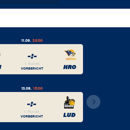
11.09.
20:00
-
:
-
1. Runde
M
HRO
VORBERICHT
13.09.
15:00
-
:
-
1. Runde
LUD
VORBERICHT