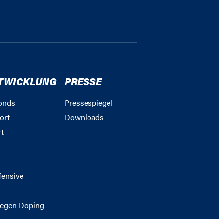
TWICKLUNG
PRESSE
onds
Pressespiegel
ort
Downloads
rt
g
fensive
egen Doping