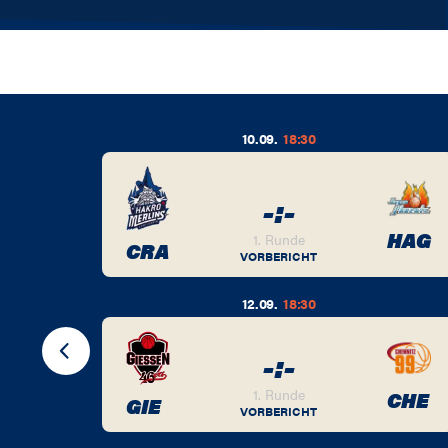
10.09.
18:30
-
:
-
BER
HAG
1. Runde
CRA
VORBERICHT
12.09.
18:30
-
:
-
BER
1. Runde
CHE
GIE
VORBERICHT