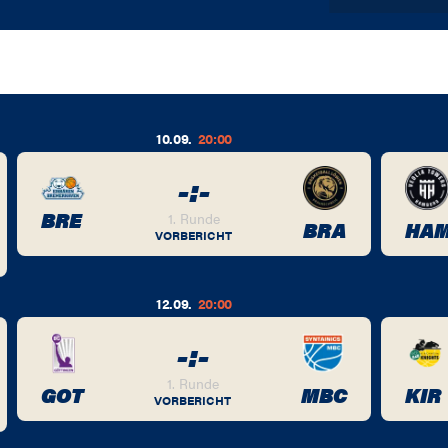
10.09.
20:00
-
:
-
BRE
1. Runde
BRA
HA
VORBERICHT
12.09.
20:00
-
:
-
1. Runde
GOT
MBC
KIR
VORBERICHT