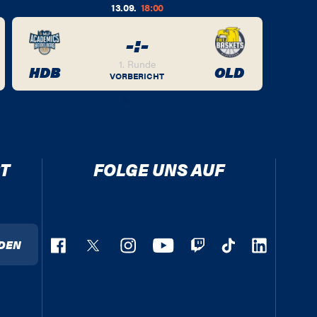
13.09.
18:00
-
:
-
1. Runde
HDB
OLD
VORBERICHT
T
FOLGE UNS AUF
DEN