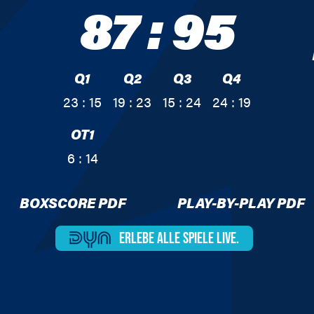
87
:
95
Q1
Q2
Q3
Q4
23 : 15
19 : 23
15 : 24
24 : 19
OT1
6 : 14
BOXSCORE PDF
PLAY-BY-PLAY PDF
ERLEBE ALLE
SPIELE LIVE.