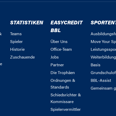
STATISTIKEN
EASYCREDIT
SPORTEN
BBL
&
Teams
Ausbildungsf
Spieler
Über Uns
Move Your Sp
Historie
Office-Team
Leistungsspo
Zuschauende
Jobs
Weiterbildun
e
Partner
Basis
Die Trophäen
Grundschulof
Ordnungen &
BBL-Assist
Standards
Gemeinsam g
Schiedsrichter &
Kommissare
Spielervermittler