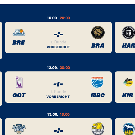
10.09.
20:00
-
:
-
BRE
1. Runde
BRA
HA
VORBERICHT
12.09.
20:00
-
:
-
1. Runde
GOT
MBC
KIR
VORBERICHT
13.09.
18:00
-
:
-