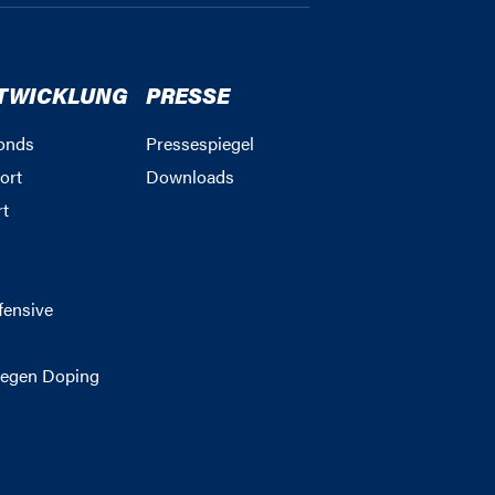
TWICKLUNG
PRESSE
onds
Pressespiegel
ort
Downloads
rt
g
fensive
egen Doping