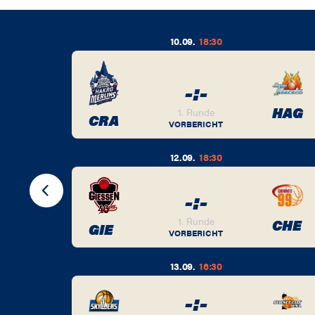
10.09.
18:30
-
:
-
BER
HAG
1. Runde
CRA
VORBERICHT
12.09.
18:30
-
:
-
BER
1. Runde
CHE
GIE
VORBERICHT
13.09.
16:30
-
:
-
BER