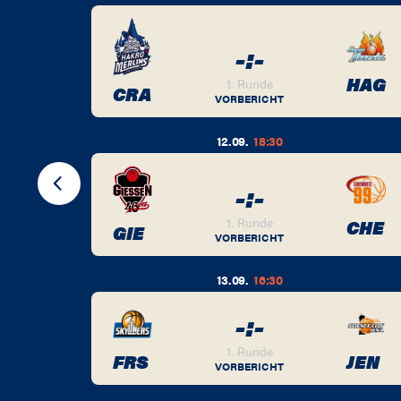
-
:
-
BER
HAG
1. Runde
CRA
VORBERICHT
12.09.
18:30
-
:
-
BER
1. Runde
CHE
GIE
VORBERICHT
13.09.
16:30
-
:
-
BER
1. Runde
FRS
JEN
VORBERICHT