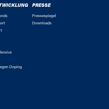
TWICKLUNG
PRESSE
onds
Pressespiegel
ort
Downloads
rt
g
fensive
egen Doping