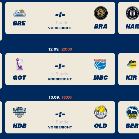
-
:
-
BRE
1. Runde
BRA
HA
VORBERICHT
12.09.
20:00
-
:
-
1. Runde
GOT
MBC
KIR
VORBERICHT
13.09.
18:00
-
:
-
1. Runde
HDB
OLD
BER
VORBERICHT