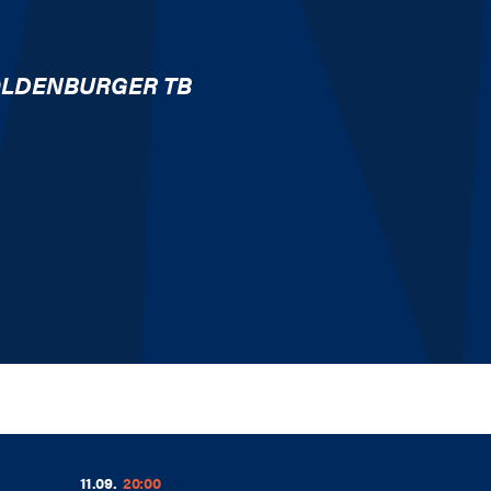
LDENBURGER TB
11.09.
20:00
1