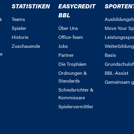
STATISTIKEN
EASYCREDIT
SPORTEN
BBL
&
Teams
Ausbildungsf
Spieler
Über Uns
Move Your Sp
Historie
Office-Team
Leistungsspo
Zuschauende
Jobs
Weiterbildun
e
Partner
Basis
Die Trophäen
Grundschulof
Ordnungen &
BBL-Assist
Standards
Gemeinsam g
Schiedsrichter &
Kommissare
Spielervermittler