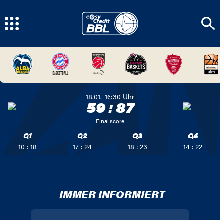
18.01.
16:30
Uhr
59
:
87
Final score
Q1
Q2
Q3
Q4
10 : 18
17 : 24
18 : 23
14 : 22
IMMER INFORMIERT