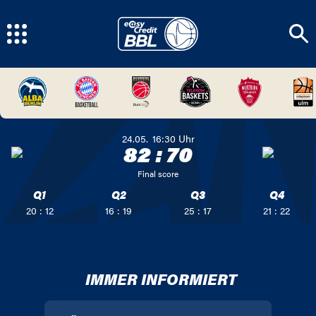
24.05.
16:30
Uhr
82
:
70
Final score
Q1
Q2
Q3
Q4
20 : 12
16 : 19
25 : 17
21 : 22
IMMER INFORMIERT