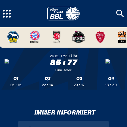
26.12.
17:30
Uhr
85
:
77
Final score
Q1
Q2
Q3
Q4
25 : 16
22 : 14
20 : 17
18 : 30
IMMER INFORMIERT