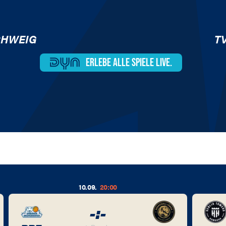
CHWEIG
T
ERLEBE ALLE
SPIELE LIVE.
10.09.
20:00
-
:
-