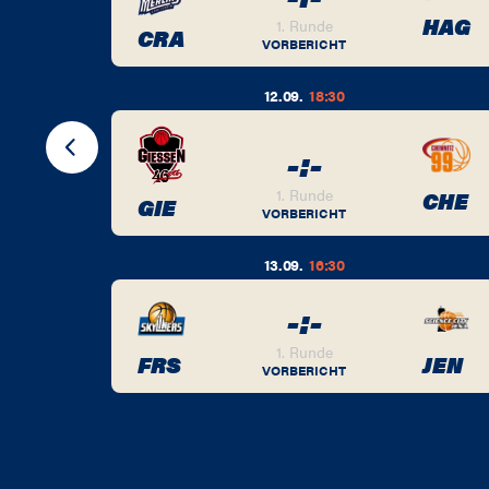
BER
HAG
1. Runde
CRA
VORBERICHT
12.09.
18:30
-
:
-
BER
1. Runde
CHE
GIE
VORBERICHT
13.09.
16:30
-
:
-
BER
1. Runde
FRS
JEN
VORBERICHT