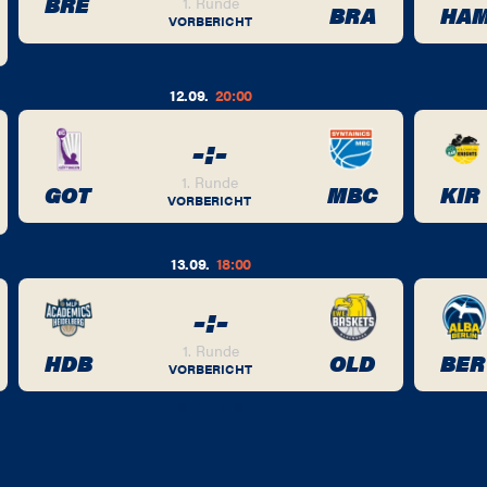
BRE
1. Runde
BRA
HA
VORBERICHT
12.09.
20:00
-
:
-
1. Runde
GOT
MBC
KIR
VORBERICHT
13.09.
18:00
-
:
-
1. Runde
HDB
OLD
BER
VORBERICHT