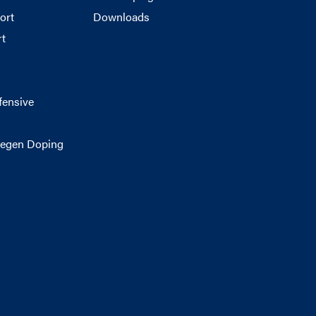
ort
Downloads
rt
g
fensive
egen Doping