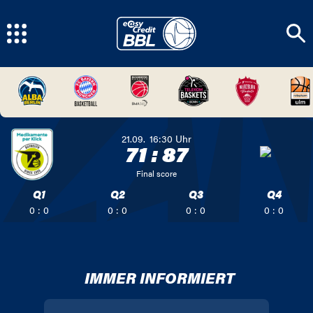
21.09.
16:30
Uhr
71
:
87
Final score
Q1
Q2
Q3
Q4
0 : 0
0 : 0
0 : 0
0 : 0
IMMER INFORMIERT