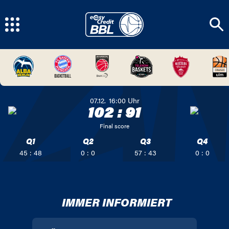
07.12.
16:00
Uhr
102
:
91
Final score
Q1
Q2
Q3
Q4
45 : 48
0 : 0
57 : 43
0 : 0
IMMER INFORMIERT