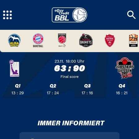
23.11.
18:00
Uhr
63
:
90
Final score
Q1
Q2
Q3
Q4
13 : 29
17 : 24
17 : 16
16 : 21
IMMER INFORMIERT