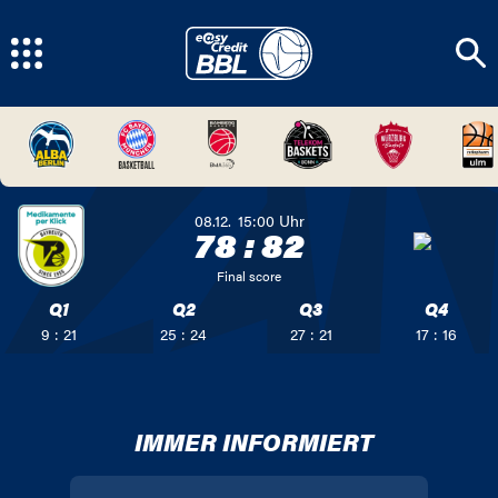
08.12.
15:00
Uhr
78
:
82
Final score
Q1
Q2
Q3
Q4
9 : 21
25 : 24
27 : 21
17 : 16
IMMER INFORMIERT