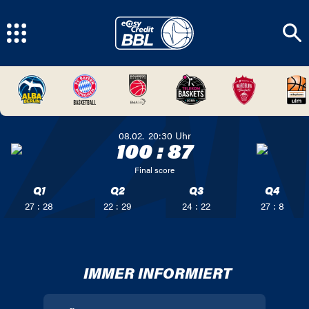
08.02.
20:30
Uhr
100
:
87
Final score
Q1
Q2
Q3
Q4
27 : 28
22 : 29
24 : 22
27 : 8
IMMER INFORMIERT