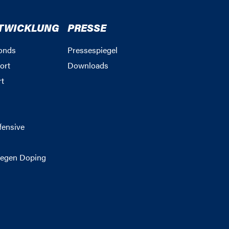
TWICKLUNG
PRESSE
onds
Pressespiegel
ort
Downloads
rt
g
fensive
egen Doping