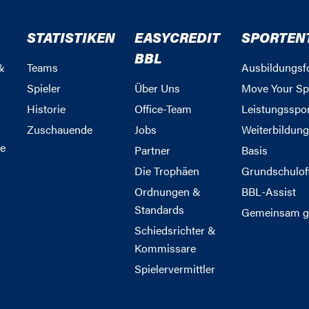
STATISTIKEN
EASYCREDIT
SPORTEN
BBL
&
Teams
Ausbildungsf
Spieler
Über Uns
Move Your Sp
Historie
Office-Team
Leistungsspo
Zuschauende
Jobs
Weiterbildun
e
Partner
Basis
Die Trophäen
Grundschulof
Ordnungen &
BBL-Assist
Standards
Gemeinsam g
Schiedsrichter &
Kommissare
Spielervermittler