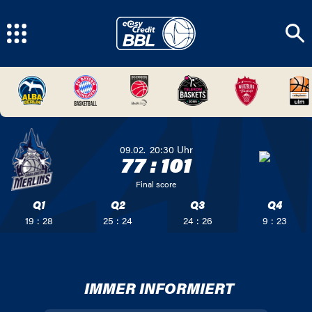
09.02.
20:30
Uhr
77
:
101
Final score
Q1
Q2
Q3
Q4
19 : 28
25 : 24
24 : 26
9 : 23
IMMER INFORMIERT