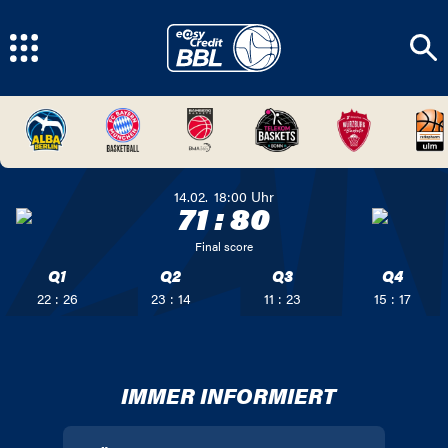
14.02.
18:00
Uhr
71
:
80
Final score
Q1
Q2
Q3
Q4
22 : 26
23 : 14
11 : 23
15 : 17
IMMER INFORMIERT