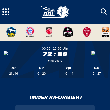
03.06.
20:30
Uhr
72
:
80
Final score
Q1
Q2
Q3
Q4
21 : 16
16 : 23
16 : 14
19 : 27
IMMER INFORMIERT