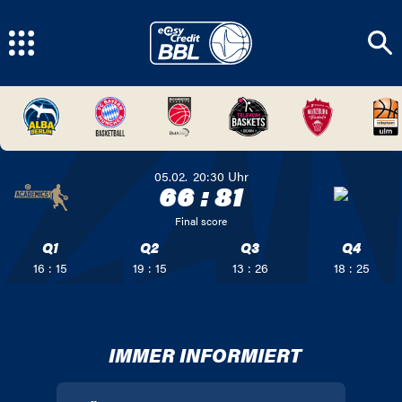
05.02.
20:30
Uhr
66
:
81
Final score
Q1
Q2
Q3
Q4
16 : 15
19 : 15
13 : 26
18 : 25
IMMER INFORMIERT