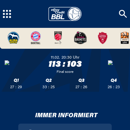
11.02.
20:30
Uhr
113
:
103
Final score
Q1
Q2
Q3
Q4
27 : 29
33 : 25
27 : 26
26 : 23
IMMER INFORMIERT